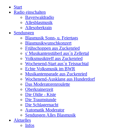
Start
Radio einschalten
Bayerwaldradio
Allesblasmusik
Allesoberkrain
Sendungen
Blasmusik Sonn- u. Feiertags
Blasmusikwunschkonzert
Frühschoppen aus Zuckenried
s' Musikantenstüberl aus´n Zellertal
Volksmusiktreff aus Zuckenried
Wochenend-Start aus´n Teisnachtal
Echte Volksmusik im BWR
Musikantenparade aus Zuckenried
Wochenend-Ausklang aus Hunderdorf
Das Moderatorenroulette
Oberkrainerzeit
Die Oldie - Kiste
Die Traumstunde
Die Schlagernacht
Automatik Moderator
Sendungen Alles Blasmusik
Aktuelles
Infos